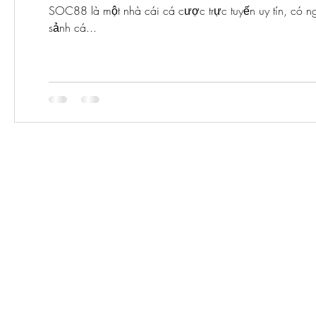
SOC88 là một nhà cái cá cược trực tuyến uy tín, có nguồn gốc từ Anh Quốc, cung cấp hơn 2.000 trò chơi đa dạng. Nổi bật với các
sảnh cá...
DESI